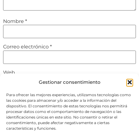
Nombre
*
Correo electrónico
*
Web
Gestionar consentimiento
Para ofrecer las mejores experiencias, utilizamos tecnologías como
las cookies para almacenar y/o acceder a la información del
Guarda mi nombre, correo electrónico y web en este
dispositivo. El consentimiento de estas tecnologías nos permitirá
navegador para la próxima vez que comente.
procesar datos como el comportamiento de navegación o las
identificaciones únicas en este sitio. No consentir o retirar el
consentimiento, puede afectar negativamente a ciertas
características y funciones.